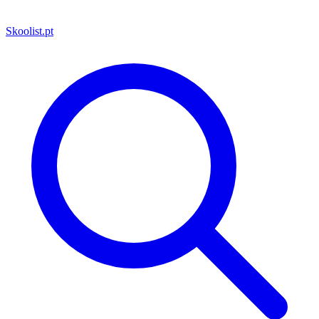
Skoolist
.pt