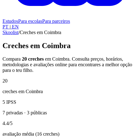
Estudos
Para escolas
Para parceiros
PT
|
EN
Skoolist
/
Creches em Coimbra
Creches em Coimbra
Compara
20 creches
em Coimbra. Consulta preços, horários,
metodologias e avaliações online para encontrares a melhor opção
para o teu filho.
20
creches em Coimbra
5
IPSS
7 privadas · 3 públicas
4.4
/5
avaliação média (16 creches)