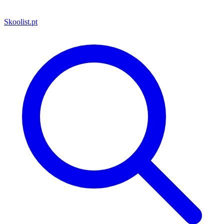
Skoolist
.pt