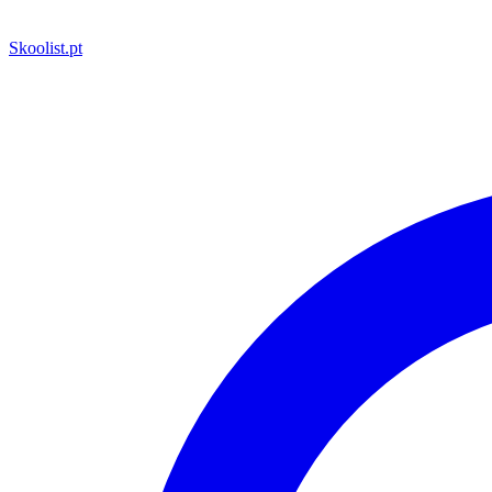
Skoolist
.pt