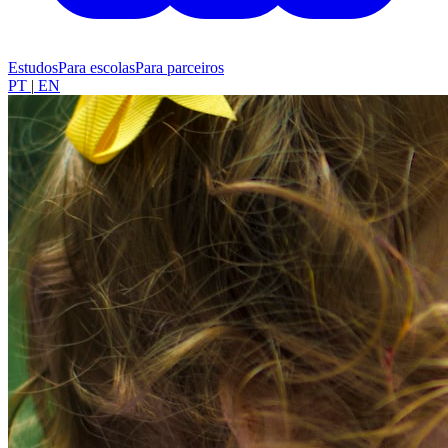
Estudos
Para escolas
Para parceiros
PT
|
EN