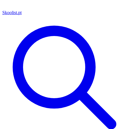
Skoolist
.pt