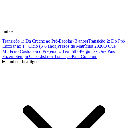
Índice
Transição 1: Da Creche ao Pré-Escolar (3 anos)
Transição 2: Do Pré-
Escolar ao 1.º Ciclo (5-6 anos)
Prazos de Matrícula 2026
O Que
Muda no Custo
Como Preparar o Teu Filho
Perguntas Que Pais
Fazem Sempre
Checklist por Transição
Para Concluir
Índice do artigo