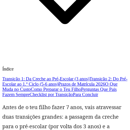
Índice
Transição 1: Da Creche ao Pré-Escolar (3 anos)
Transição 2: Do Pré-
Escolar ao 1.º Ciclo (5-6 anos)
Prazos de Matrícula 2026
O Que
Muda no Custo
Como Preparar o Teu Filho
Perguntas Que Pais
Fazem Sempre
Checklist por Transição
Para Concluir
Antes de o teu filho fazer 7 anos, vais atravessar
duas transições grandes: a passagem da creche
para o pré-escolar (por volta dos 3 anos) e a