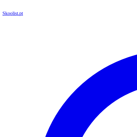
Skoolist
.pt