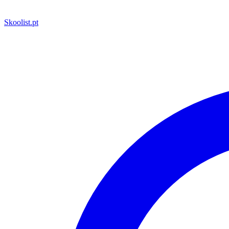
Skoolist
.pt