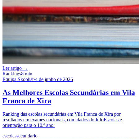
Ler artigo →
Rankings
8 min
Equipa Skoolist
·
4 de junho de 2026
As Melhores Escolas Secundárias em Vila
Franca de Xira
Ranking das escolas secundárias em Vila Franca de Xira por
resultados em exames nacionais, com dados do InfoEscolas e
orientação para o 10.º ano.
escolas
secundário