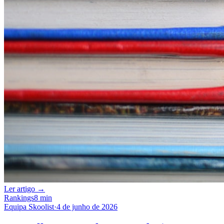
Ler artigo →
Rankings
8 min
Equipa Skoolist
·
4 de junho de 2026