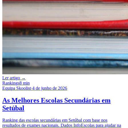
Ler artigo →
Rankings
8 min
Equipa Skoolist
·
4 de junho de 2026
As Melhores Escolas Secundárias em
Setúbal
Ranking das escolas secundárias em Setúbal com base nos
resultados de exames nacionais. Dados InfoEscolas para ajudar na