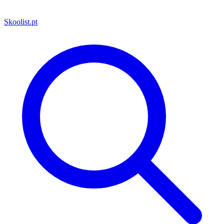
Skoolist
.pt