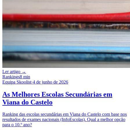
Ler artigo →
Rankings
8 min
Equipa Skoolist
·
4 de junho de 2026
As Melhores Escolas Secundárias em
Viana do Castelo
Ranking das escolas secundárias em Viana do Castelo com base nos
resultados de exames nacionais (InfoEscolas). Qual a melhor opção
para o 10.º ano?