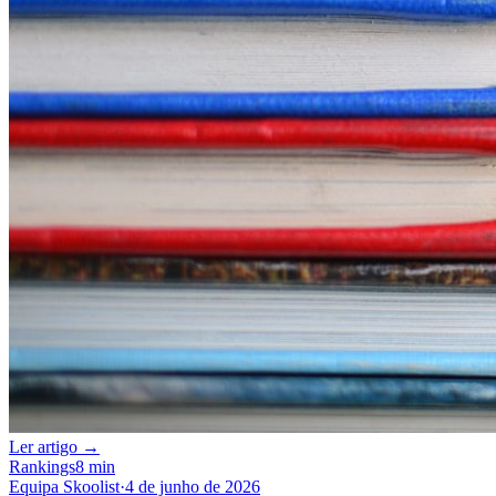
Ler artigo →
Rankings
8 min
Equipa Skoolist
·
4 de junho de 2026