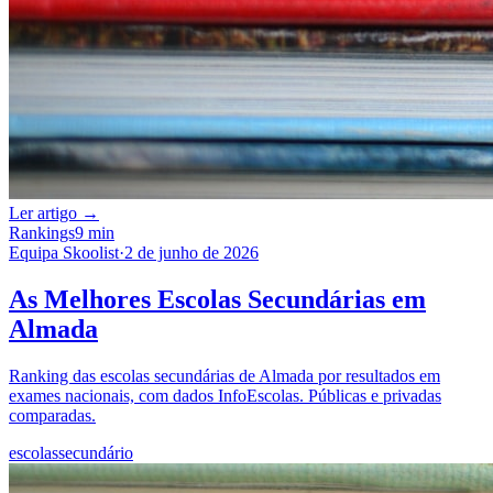
Ler artigo →
Rankings
9 min
Equipa Skoolist
·
2 de junho de 2026
As Melhores Escolas Secundárias em
Almada
Ranking das escolas secundárias de Almada por resultados em
exames nacionais, com dados InfoEscolas. Públicas e privadas
comparadas.
escolas
secundário