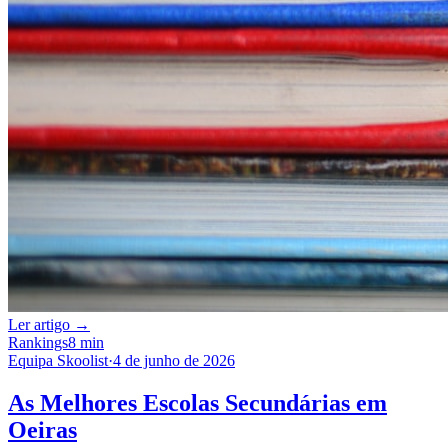
Ler artigo →
Rankings
8 min
Equipa Skoolist
·
4 de junho de 2026
As Melhores Escolas Secundárias em
Oeiras