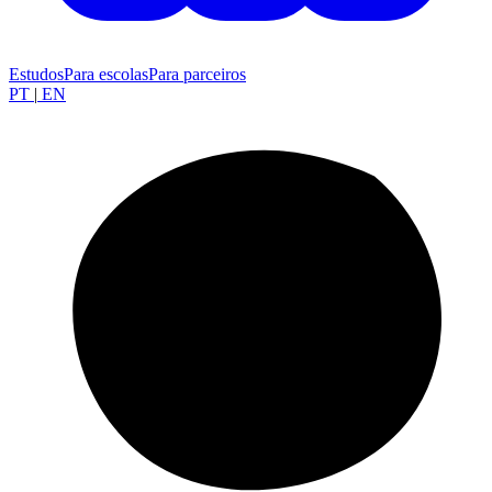
Estudos
Para escolas
Para parceiros
PT
|
EN