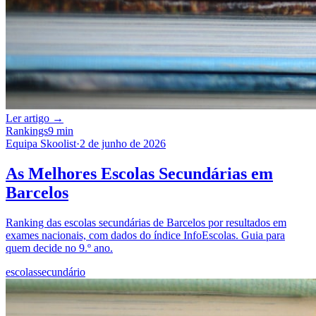
Ler artigo →
Rankings
9 min
Equipa Skoolist
·
2 de junho de 2026
As Melhores Escolas Secundárias em
Barcelos
Ranking das escolas secundárias de Barcelos por resultados em
exames nacionais, com dados do índice InfoEscolas. Guia para
quem decide no 9.º ano.
escolas
secundário