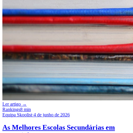
Ler artigo →
Rankings
8 min
Equipa Skoolist
·
4 de junho de 2026
As Melhores Escolas Secundárias em