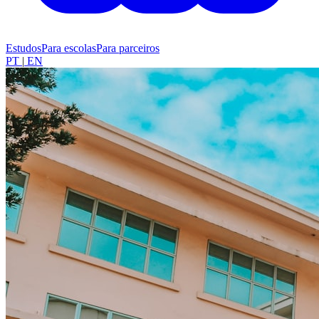
Estudos
Para escolas
Para parceiros
PT
|
EN