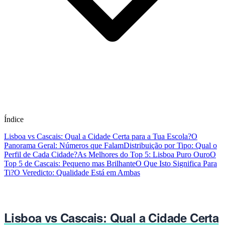
Índice
Lisboa vs Cascais: Qual a Cidade Certa para a Tua Escola?
O
Panorama Geral: Números que Falam
Distribuição por Tipo: Qual o
Perfil de Cada Cidade?
As Melhores do Top 5: Lisboa Puro Ouro
O
Top 5 de Cascais: Pequeno mas Brilhante
O Que Isto Significa Para
Ti?
O Veredicto: Qualidade Está em Ambas
Lisboa vs Cascais: Qual a Cidade Certa