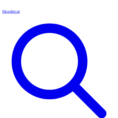
Skoolist
.pt