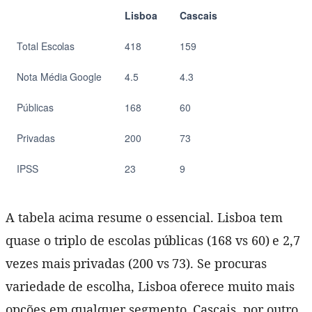
Lisboa
Cascais
Total Escolas
418
159
Nota Média Google
4.5
4.3
Públicas
168
60
Privadas
200
73
IPSS
23
9
A tabela acima resume o essencial. Lisboa tem
quase o triplo de escolas públicas (168 vs 60) e 2,7
vezes mais privadas (200 vs 73). Se procuras
variedade de escolha, Lisboa oferece muito mais
opções em qualquer segmento. Cascais, por outro