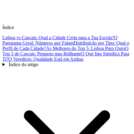
Índice
Lisboa vs Cascais: Qual a Cidade Certa para a Tua Escola?
O
Panorama Geral: Números que Falam
Distribuição por Tipo: Qual o
Perfil de Cada Cidade?
As Melhores do Top 5: Lisboa Puro Ouro
O
Top 5 de Cascais: Pequeno mas Brilhante
O Que Isto Significa Para
Ti?
O Veredicto: Qualidade Está em Ambas
Índice do artigo