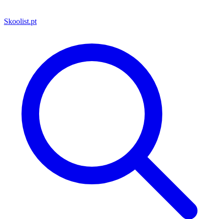
Skoolist
.pt