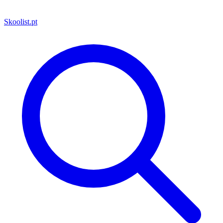
Skoolist
.pt