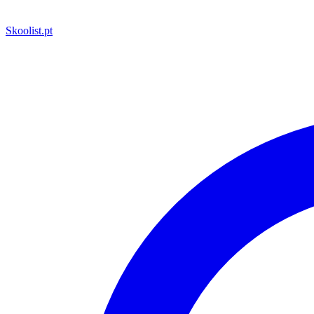
Skoolist
.pt