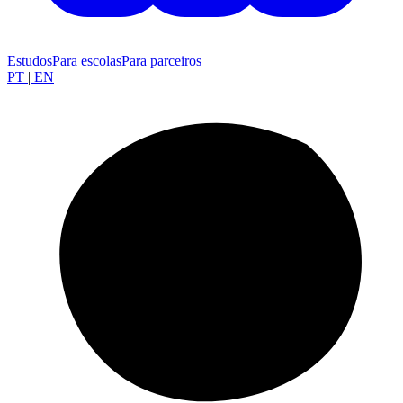
Estudos
Para escolas
Para parceiros
PT
|
EN