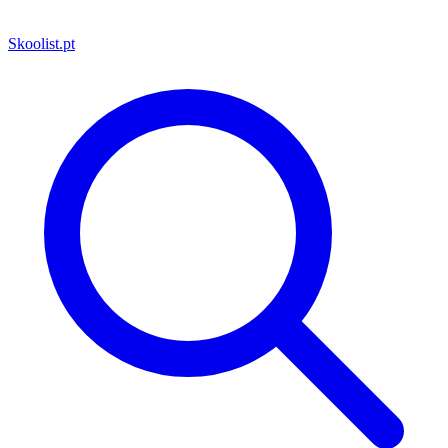
Skoolist
.pt