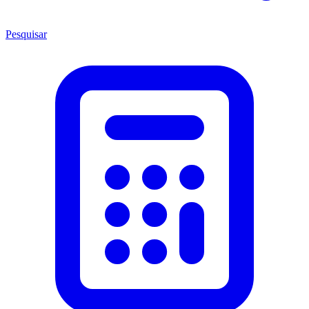
Pesquisar