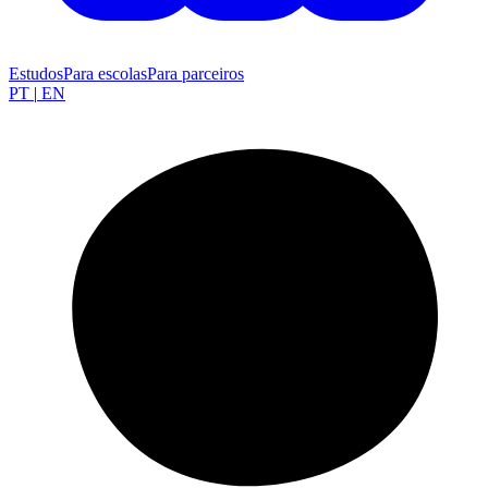
Estudos
Para escolas
Para parceiros
PT
|
EN