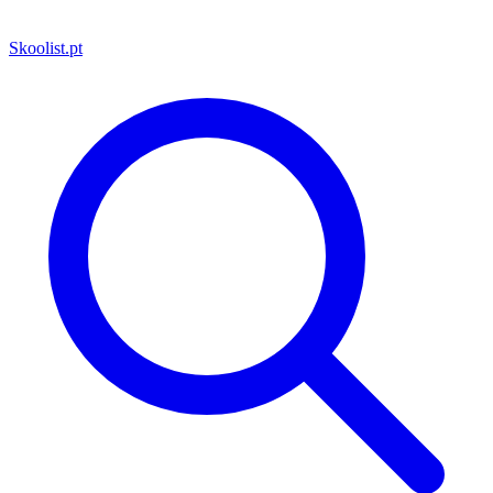
Skoolist
.pt