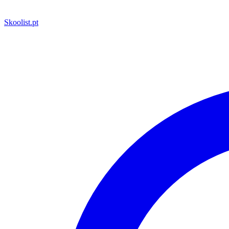
Skoolist
.pt