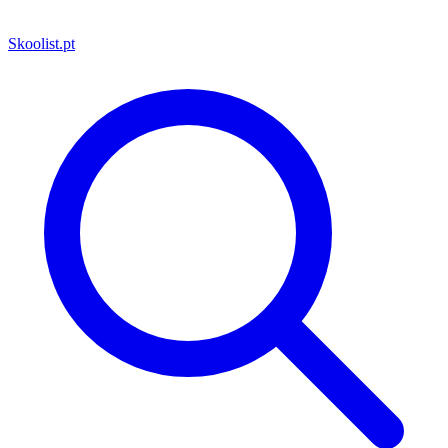
Skoolist
.pt