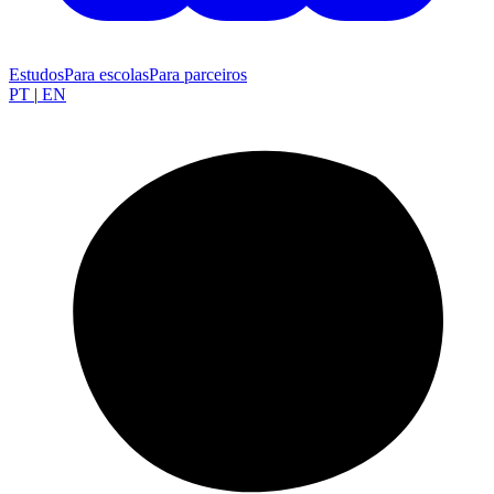
Estudos
Para escolas
Para parceiros
PT
|
EN