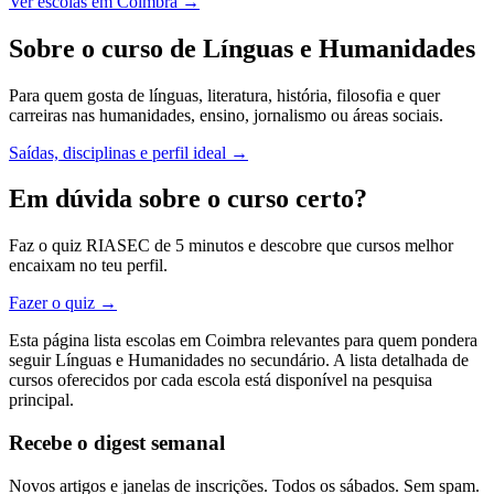
Ver escolas em Coimbra →
Sobre o curso de Línguas e Humanidades
Para quem gosta de línguas, literatura, história, filosofia e quer
carreiras nas humanidades, ensino, jornalismo ou áreas sociais.
Saídas, disciplinas e perfil ideal →
Em dúvida sobre o curso certo?
Faz o quiz RIASEC de 5 minutos e descobre que cursos melhor
encaixam no teu perfil.
Fazer o quiz →
Esta página lista escolas em Coimbra relevantes para quem pondera
seguir Línguas e Humanidades no secundário. A lista detalhada de
cursos oferecidos por cada escola está disponível na pesquisa
principal.
Recebe o digest semanal
Novos artigos e janelas de inscrições. Todos os sábados. Sem spam.