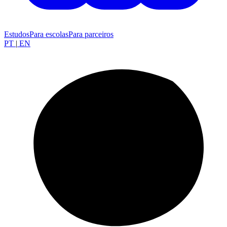
Estudos
Para escolas
Para parceiros
PT
|
EN