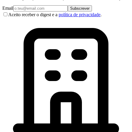
Email
Subscrever
Aceito receber o digest e a
política de privacidade
.