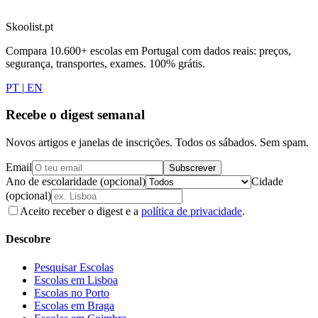
Skoolist.pt
Compara 10.600+ escolas em Portugal com dados reais: preços,
segurança, transportes, exames. 100% grátis.
PT
|
EN
Recebe o digest semanal
Novos artigos e janelas de inscrições. Todos os sábados. Sem spam.
Email
Subscrever
Ano de escolaridade (opcional)
Cidade
(opcional)
Aceito receber o digest e a
política de privacidade
.
Descobre
Pesquisar Escolas
Escolas em Lisboa
Escolas no Porto
Escolas em Braga