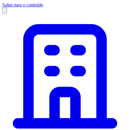
Saltar para o conteúdo