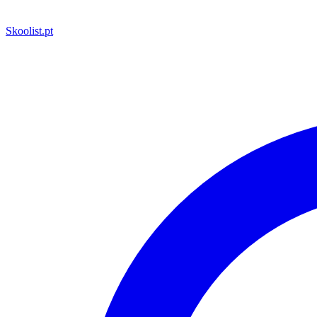
Skoolist
.pt