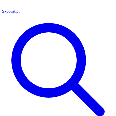
Skoolist
.pt