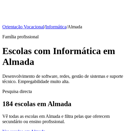
Orientação Vocacional
/
Informática
/
Almada
Família profissional
Escolas com Informática em
Almada
Desenvolvimento de software, redes, gestão de sistemas e suporte
técnico. Empregabilidade muito alta.
Pesquisa directa
184 escolas em Almada
Vê todas as escolas em Almada e filtra pelas que oferecem
secundário ou ensino profissional.