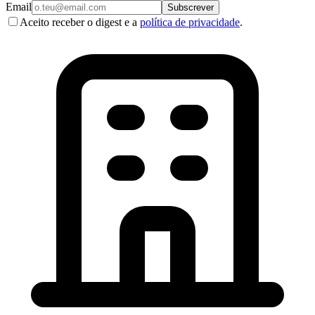
Email
Subscrever
Aceito receber o digest e a
política de privacidade
.