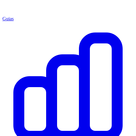
Guias