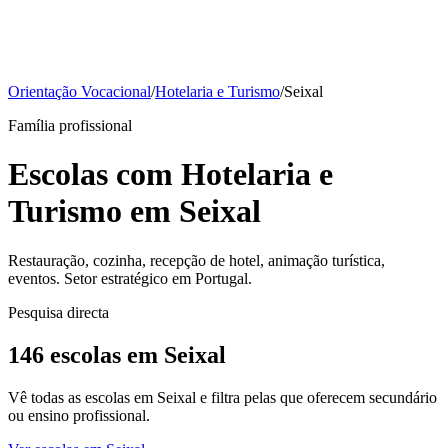
Orientação Vocacional
/
Hotelaria e Turismo
/
Seixal
Família profissional
Escolas com Hotelaria e
Turismo em Seixal
Restauração, cozinha, recepção de hotel, animação turística,
eventos. Setor estratégico em Portugal.
Pesquisa directa
146 escolas em Seixal
Vê todas as escolas em Seixal e filtra pelas que oferecem secundário
ou ensino profissional.