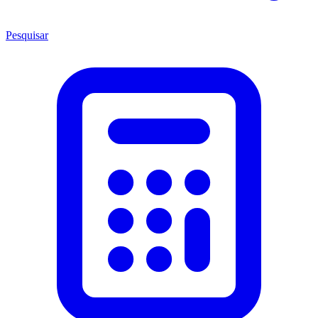
Pesquisar