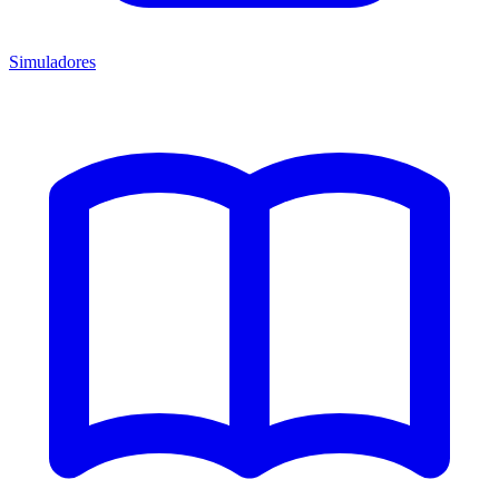
Simuladores