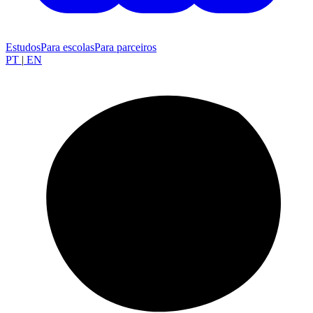
Estudos
Para escolas
Para parceiros
PT
|
EN