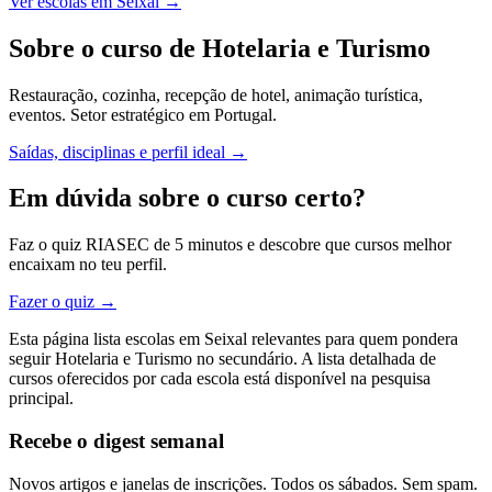
Ver escolas em Seixal →
Sobre o curso de Hotelaria e Turismo
Restauração, cozinha, recepção de hotel, animação turística,
eventos. Setor estratégico em Portugal.
Saídas, disciplinas e perfil ideal →
Em dúvida sobre o curso certo?
Faz o quiz RIASEC de 5 minutos e descobre que cursos melhor
encaixam no teu perfil.
Fazer o quiz →
Esta página lista escolas em Seixal relevantes para quem pondera
seguir Hotelaria e Turismo no secundário. A lista detalhada de
cursos oferecidos por cada escola está disponível na pesquisa
principal.
Recebe o digest semanal
Novos artigos e janelas de inscrições. Todos os sábados. Sem spam.