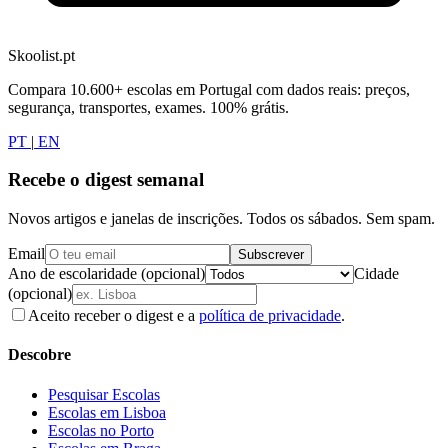
Skoolist.pt
Compara 10.600+ escolas em Portugal com dados reais: preços,
segurança, transportes, exames. 100% grátis.
PT
|
EN
Recebe o digest semanal
Novos artigos e janelas de inscrições. Todos os sábados. Sem spam.
Email
Subscrever
Ano de escolaridade (opcional)
Cidade
(opcional)
Aceito receber o digest e a
política de privacidade
.
Descobre
Pesquisar Escolas
Escolas em Lisboa
Escolas no Porto