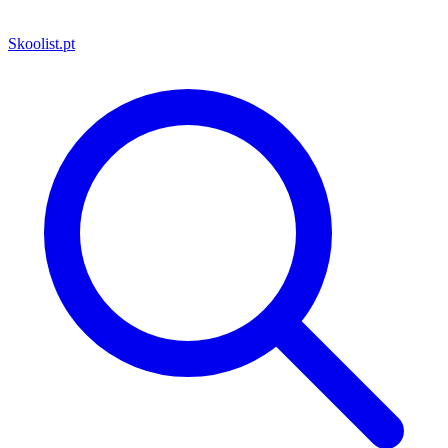
Skoolist
.pt