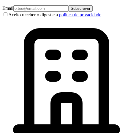
Email
Subscrever
Aceito receber o digest e a
política de privacidade
.