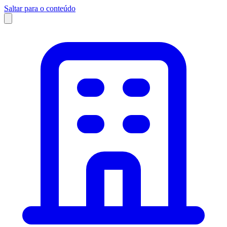
Saltar para o conteúdo