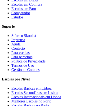
Escolas em Braga
Escolas em Coimbra
Escolas em Faro
Comparador
Estudos
Suporte
Sobre o Skoolist
Imprensa
Ajuda
Contacto
Para escolas
Para parceiros
Política de Privacidade
Termos de Uso
Gestão de Cookies
Escolas por Nível
Escolas Básicas em Lisboa
Escolas Secundárias em Lisboa
Escolas Internacionais em Lisboa
Melhores Escolas no Porto
Escolas Básicas no Porto