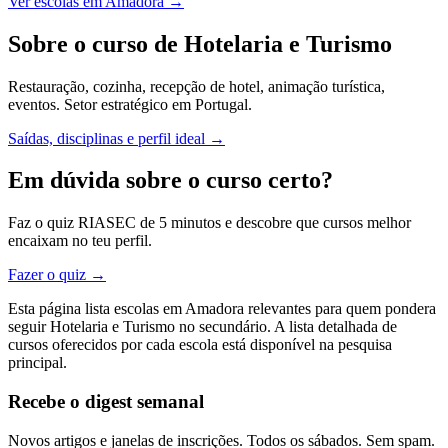
Ver escolas em Amadora →
Sobre o curso de Hotelaria e Turismo
Restauração, cozinha, recepção de hotel, animação turística,
eventos. Setor estratégico em Portugal.
Saídas, disciplinas e perfil ideal →
Em dúvida sobre o curso certo?
Faz o quiz RIASEC de 5 minutos e descobre que cursos melhor
encaixam no teu perfil.
Fazer o quiz →
Esta página lista escolas em Amadora relevantes para quem pondera
seguir Hotelaria e Turismo no secundário. A lista detalhada de
cursos oferecidos por cada escola está disponível na pesquisa
principal.
Recebe o digest semanal
Novos artigos e janelas de inscrições. Todos os sábados. Sem spam.