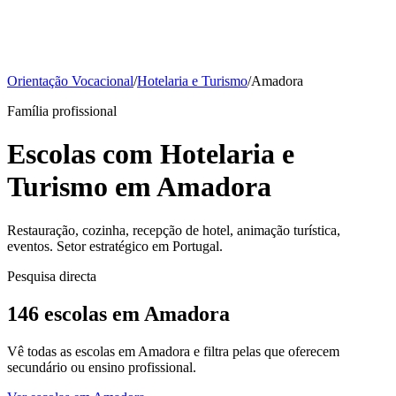
Orientação Vocacional
/
Hotelaria e Turismo
/
Amadora
Família profissional
Escolas com Hotelaria e
Turismo em Amadora
Restauração, cozinha, recepção de hotel, animação turística,
eventos. Setor estratégico em Portugal.
Pesquisa directa
146 escolas em Amadora
Vê todas as escolas em Amadora e filtra pelas que oferecem
secundário ou ensino profissional.