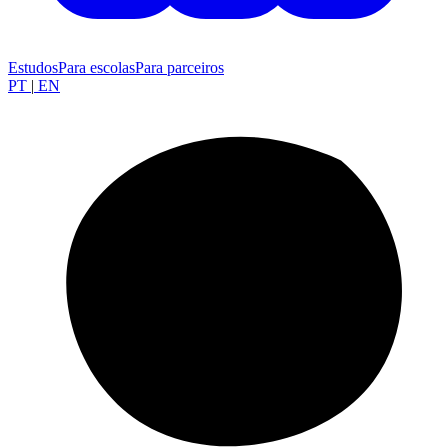
Estudos
Para escolas
Para parceiros
PT
|
EN