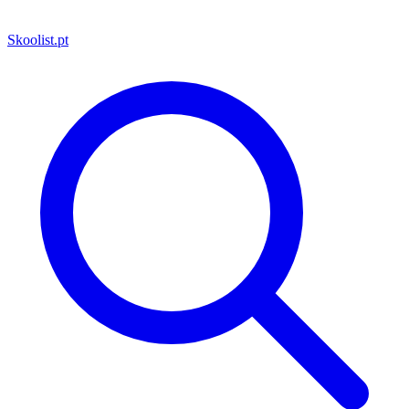
Skoolist
.pt