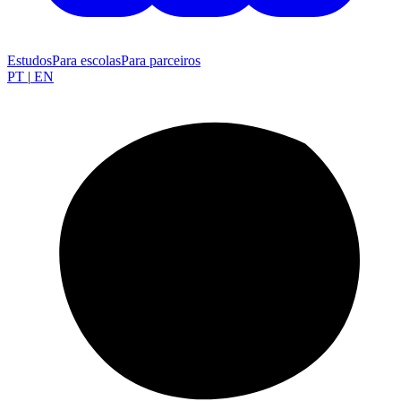
Estudos
Para escolas
Para parceiros
PT
|
EN