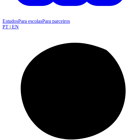
Estudos
Para escolas
Para parceiros
PT
|
EN