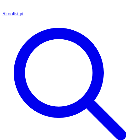
Skoolist
.pt