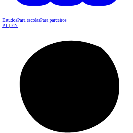
Estudos
Para escolas
Para parceiros
PT
|
EN