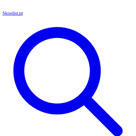
Skoolist
.pt