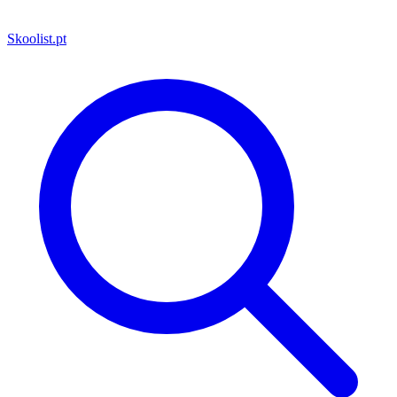
Skoolist
.pt