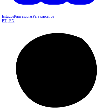
Estudos
Para escolas
Para parceiros
PT
|
EN