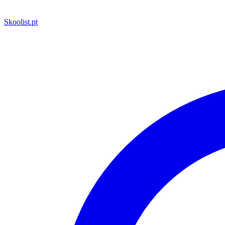
Skoolist
.pt