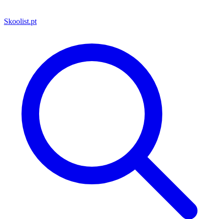
Skoolist
.pt