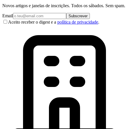
Novos artigos e janelas de inscrições. Todos os sábados. Sem spam.
Email
Subscrever
Aceito receber o digest e a
política de privacidade
.