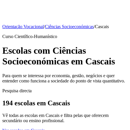
Orientação Vocacional
/
Ciências Socioeconómicas
/
Cascais
Curso Científico-Humanístico
Escolas com Ciências
Socioeconómicas em Cascais
Para quem se interessa por economia, gestão, negócios e quer
entender como funciona a sociedade do ponto de vista quantitativo.
Pesquisa directa
194 escolas em Cascais
Vê todas as escolas em Cascais e filtra pelas que oferecem
secundário ou ensino profissional.