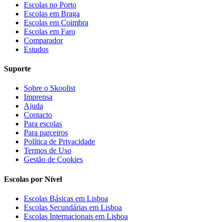
Escolas no Porto
Escolas em Braga
Escolas em Coimbra
Escolas em Faro
Comparador
Estudos
Suporte
Sobre o Skoolist
Imprensa
Ajuda
Contacto
Para escolas
Para parceiros
Política de Privacidade
Termos de Uso
Gestão de Cookies
Escolas por Nível
Escolas Básicas em Lisboa
Escolas Secundárias em Lisboa
Escolas Internacionais em Lisboa