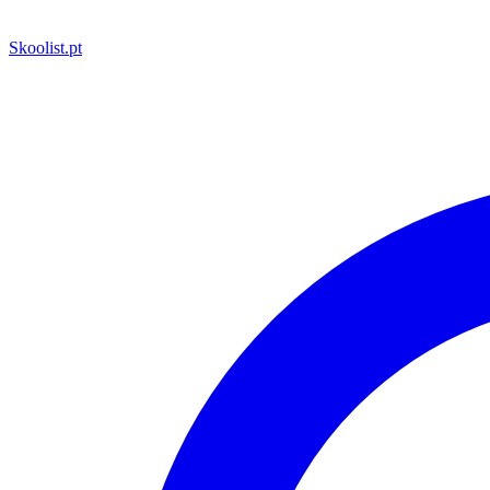
Skoolist
.pt