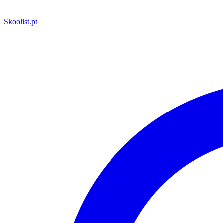
Skoolist
.pt