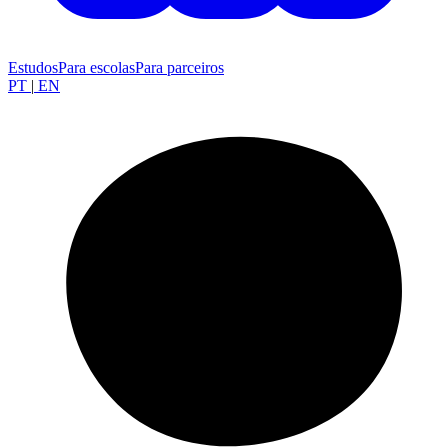
Estudos
Para escolas
Para parceiros
PT
|
EN