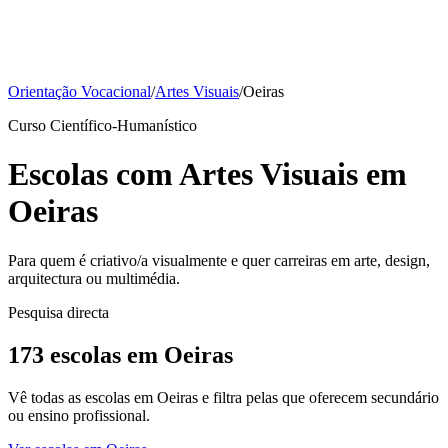
Orientação Vocacional
/
Artes Visuais
/
Oeiras
Curso Científico-Humanístico
Escolas com Artes Visuais em
Oeiras
Para quem é criativo/a visualmente e quer carreiras em arte, design,
arquitectura ou multimédia.
Pesquisa directa
173 escolas em Oeiras
Vê todas as escolas em Oeiras e filtra pelas que oferecem secundário
ou ensino profissional.