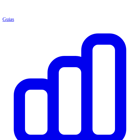
Guias