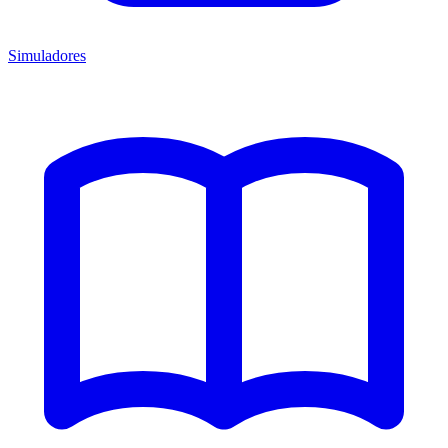
Simuladores