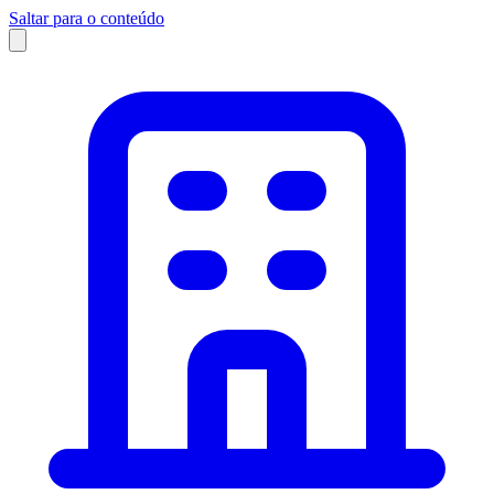
Saltar para o conteúdo