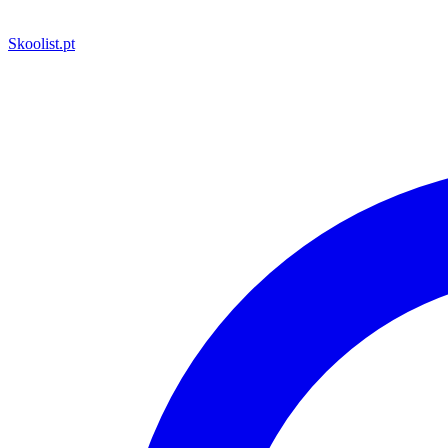
Skoolist
.pt