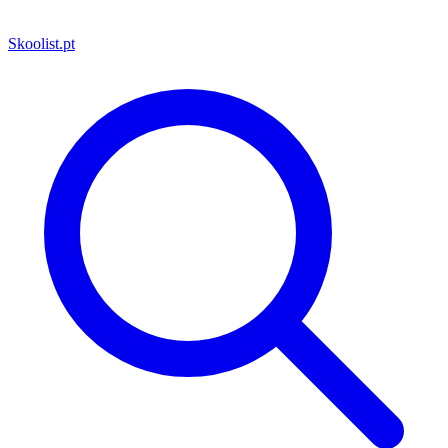
Skoolist
.pt