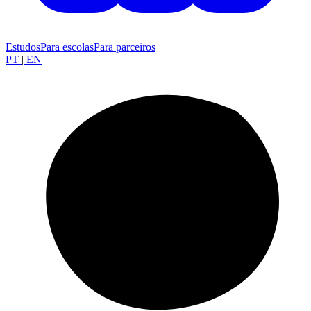
Estudos
Para escolas
Para parceiros
PT
|
EN