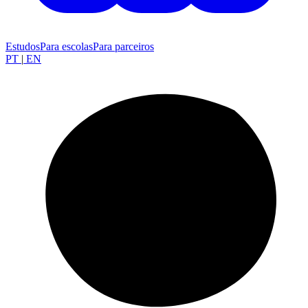
Estudos
Para escolas
Para parceiros
PT
|
EN