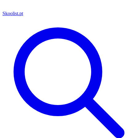
Skoolist
.pt