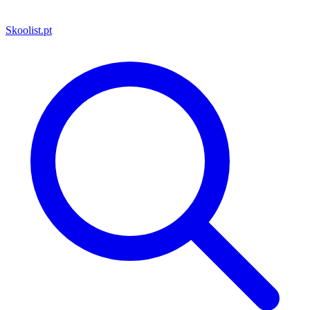
Skoolist
.pt