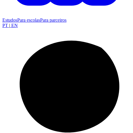
Estudos
Para escolas
Para parceiros
PT
|
EN