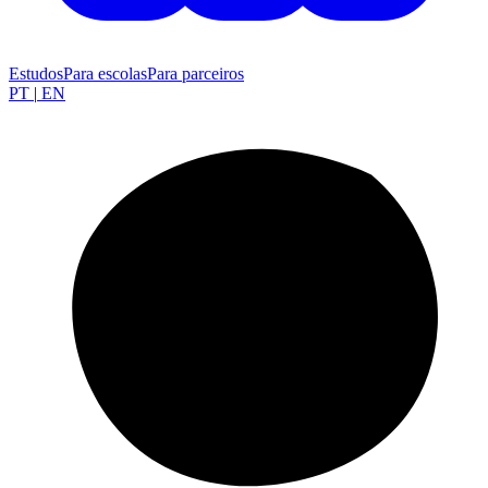
Estudos
Para escolas
Para parceiros
PT
|
EN