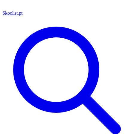
Skoolist
.pt