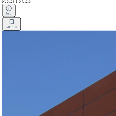
Publica
·
1.o Ciclo
Info
Guardar