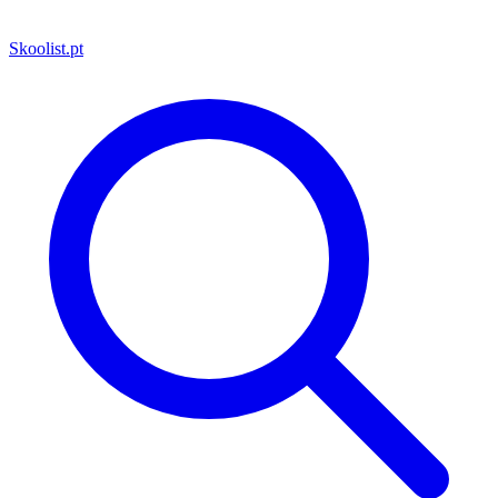
Skoolist
.pt