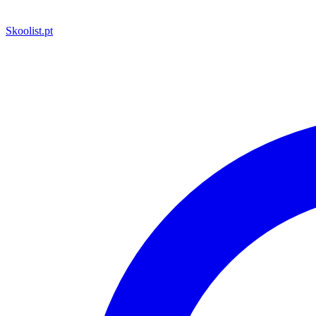
Skoolist
.pt