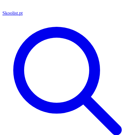
Skoolist
.pt