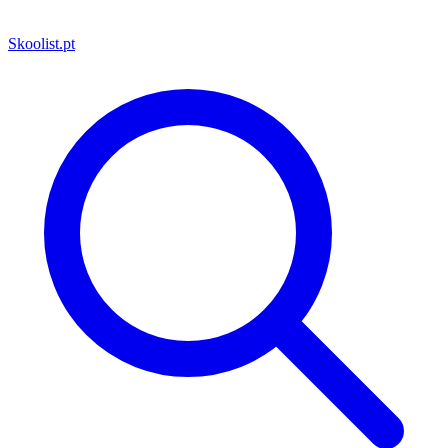
Skoolist
.pt