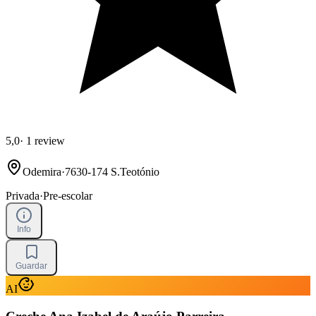
5,0
·
1 review
Odemira
·
7630-174 S.Teotónio
Privada
·
Pre-escolar
Info
Guardar
AI