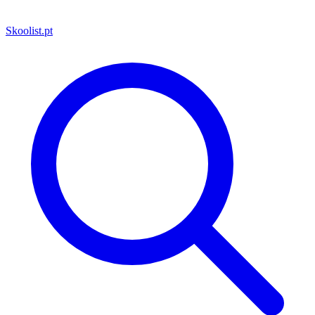
Skoolist
.pt