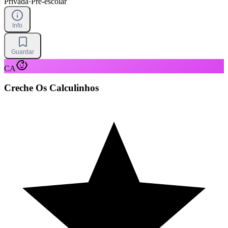
Privada
·
Pre-escolar
Info
Guardar
CA
Creche Os Calculinhos