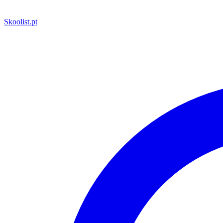
Skoolist
.pt