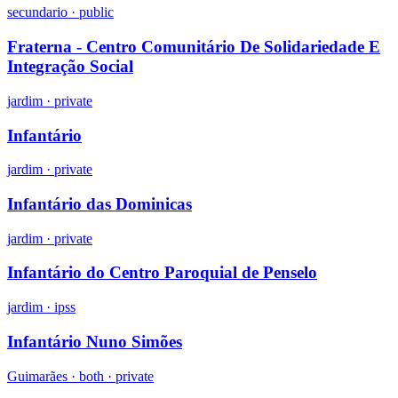
secundario
·
public
Fraterna - Centro Comunitário De Solidariedade E
Integração Social
jardim
·
private
Infantário
jardim
·
private
Infantário das Dominicas
jardim
·
private
Infantário do Centro Paroquial de Penselo
jardim
·
ipss
Infantário Nuno Simões
Guimarães ·
both
·
private