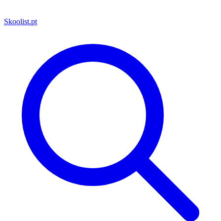
Skoolist
.pt