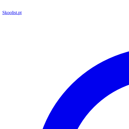
Skoolist
.pt