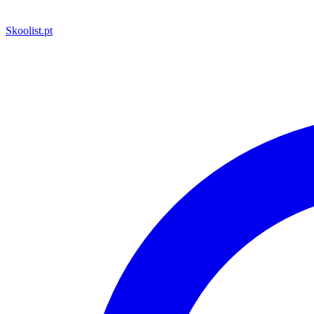
Skoolist
.pt