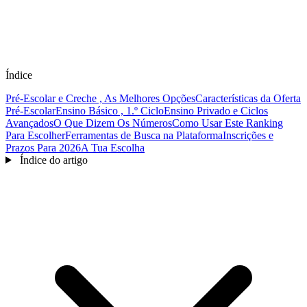
Índice
Pré-Escolar e Creche , As Melhores Opções
Características da Oferta
Pré-Escolar
Ensino Básico , 1.º Ciclo
Ensino Privado e Ciclos
Avançados
O Que Dizem Os Números
Como Usar Este Ranking
Para Escolher
Ferramentas de Busca na Plataforma
Inscrições e
Prazos Para 2026
A Tua Escolha
Índice do artigo