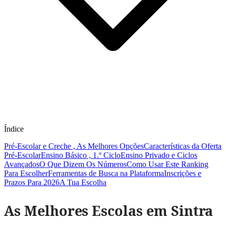
Índice
Pré-Escolar e Creche , As Melhores Opções
Características da Oferta
Pré-Escolar
Ensino Básico , 1.º Ciclo
Ensino Privado e Ciclos
Avançados
O Que Dizem Os Números
Como Usar Este Ranking
Para Escolher
Ferramentas de Busca na Plataforma
Inscrições e
Prazos Para 2026
A Tua Escolha
As Melhores Escolas em Sintra