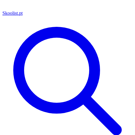
Skoolist
.pt