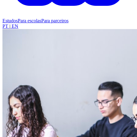
Estudos
Para escolas
Para parceiros
PT
|
EN