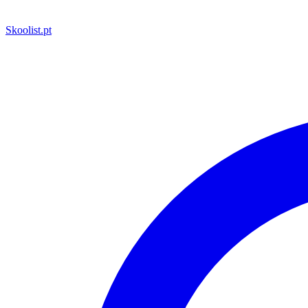
Skoolist
.pt