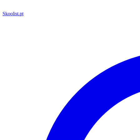
Skoolist
.pt