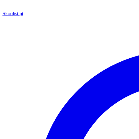
Skoolist
.pt