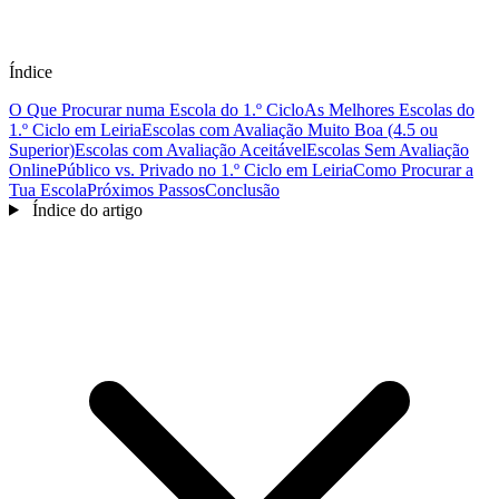
Índice
O Que Procurar numa Escola do 1.º Ciclo
As Melhores Escolas do
1.º Ciclo em Leiria
Escolas com Avaliação Muito Boa (4.5 ou
Superior)
Escolas com Avaliação Aceitável
Escolas Sem Avaliação
Online
Público vs. Privado no 1.º Ciclo em Leiria
Como Procurar a
Tua Escola
Próximos Passos
Conclusão
Índice do artigo