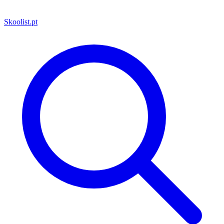
Skoolist
.pt