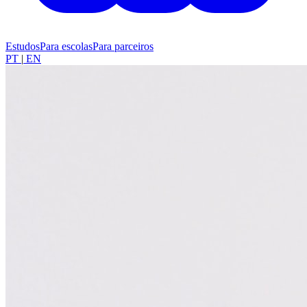
Estudos
Para escolas
Para parceiros
PT
|
EN