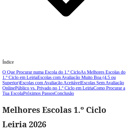
Índice
O Que Procurar numa Escola do 1.º Ciclo
As Melhores Escolas do
1.º Ciclo em Leiria
Escolas com Avaliação Muito Boa (4.5 ou
Superior)
Escolas com Avaliação Aceitável
Escolas Sem Avaliação
Online
Público vs. Privado no 1.º Ciclo em Leiria
Como Procurar a
Tua Escola
Próximos Passos
Conclusão
Melhores Escolas 1.º Ciclo
Leiria 2026